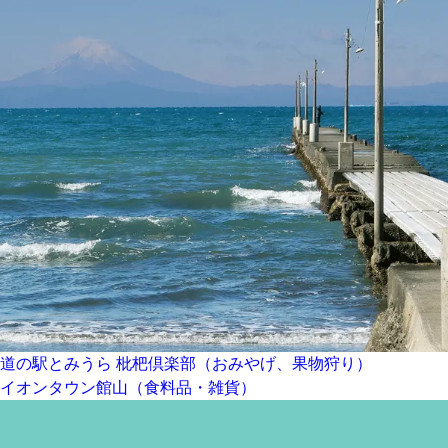
道の駅とみうら 枇杷倶楽部（おみやげ、果物狩り）
投
イオンタウン館山（食料品・雑貨）
稿
ナ